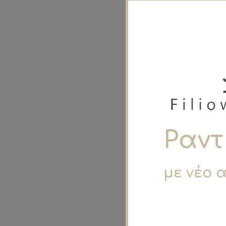
Ραντ
με νέο 