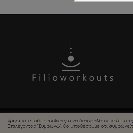
Copyright ©2021 FilioLou - Fitness Workouts. All
Χρησιμοποιούμε cookies για να διασφαλίσουμε ότι σα
Επιλέγοντας “Συμφωνώ”, θα υποθέσουμε οτι συμφωνείτε