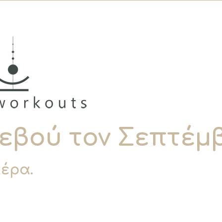
Πρόγραμμα Διατροφής
1400Kcal
29.00
€
εβού τον Σεπτέμβ
αέρα.
Επόμενο Βήμα