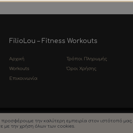
FilioLou – Fitness Workouts
Αρχική
Τρόποι Πληρωμής
Workouts
Όροι Χρήσης
Επικοινωνία
 Rights Reserved.
ς προσφέρουμε την καλύτερη εμπειρία στον ιστότοπό μας.
 με την χρήση όλων των cookies.