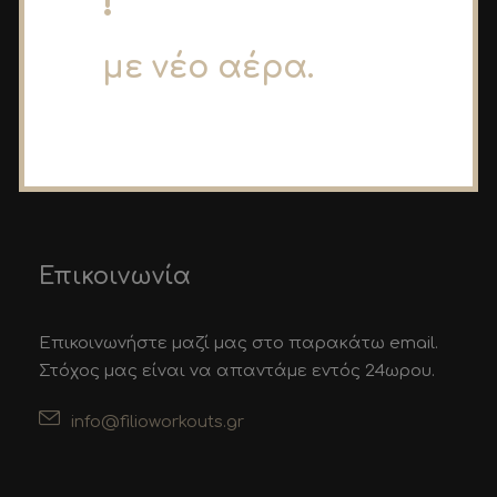
!
FilioLou – Fitness Workouts
με νέο αέρα.
Αρχική
Τρόποι Πληρωμής
Workouts
Όροι Χρήσης
Επικοινωνία
Επικοινωνία
Επικοινωνήστε μαζί μας στο παρακάτω email.
Στόχος μας είναι να απαντάμε εντός 24ωρου.
info@filioworkouts.gr