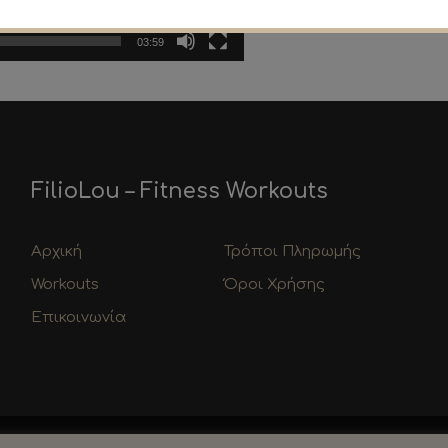
03:59
FilioLou – Fitness Workouts
Αρχική
Τρόποι Πληρωμής
Workouts
Όροι Χρήσης
Επικοινωνία