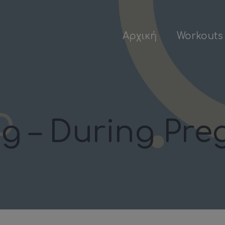
Αρχική
Workouts
g – During Pre