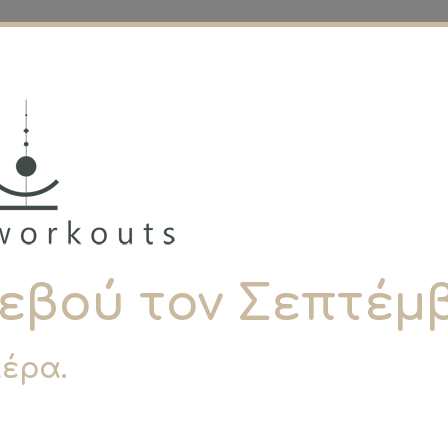
εβού τον Σεπτέμβ
αέρα.