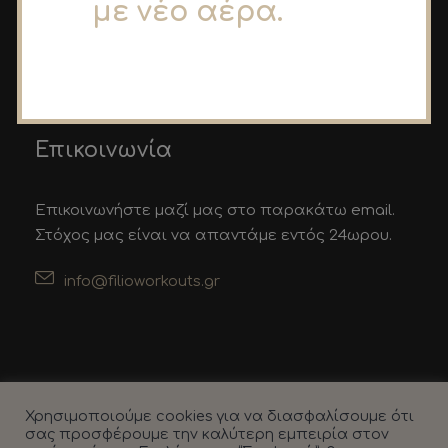
με νέο αέρα.
Workouts
Όροι Χρήσης
Επικοινωνία
Επικοινωνία
Επικοινωνήστε μαζί μας στο παρακάτω email.
Στόχος μας είναι να απαντάμε εντός 24ωρου.
info@filioworkouts.gr
Χρησιμοποιούμε cookies για να διασφαλίσουμε ότι
σας προσφέρουμε την καλύτερη εμπειρία στον